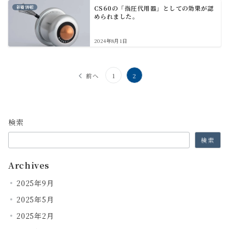
新着情報
CS60の「指圧代用器」としての効果が認
められました。
2024年8月1日
投
前へ
1
2
稿
の
検索
ペ
検索
ー
ジ
Archives
送
2025年9月
り
2025年5月
2025年2月