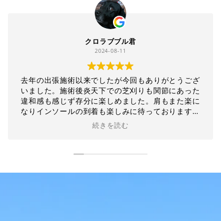
good very
2024-08-10
家族全員施術していただきありがとうございます。
いつもとても丁寧に対応していただき感謝していま
す。膝、腰、猫背などを中心に全身の痛みに向き合
っていただき、すぐに効果ありすっかりcs60の虜で
す！猫背はまだ時間はかかりそうですがインソール
続きを読む
と併用して呼吸法もアドバイスしてもらいました。
自分の身体が変わっていくのが楽しみです。