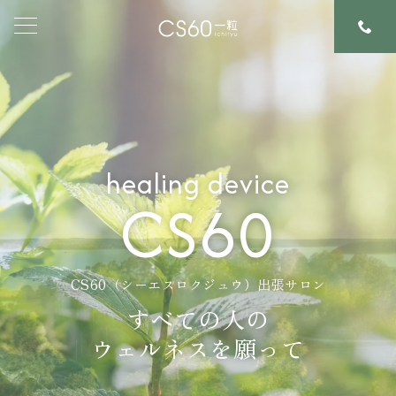
healing device
CS60
CS60（シーエスロクジュウ）出張サロン
すべての人の
ウェルネスを願って